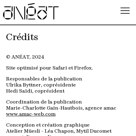
Association
Crédits
Écoles
© ANÉAT, 2024
Événements
Site optimisé pour Safari et Firefox.
Observatoire
Responsables de la publication
Ulrika Byttner, coprésidente
Hedi Saïdi, coprésident
Ressources
Coordination de la publication
FAQ
Marie-Charlotte Gain-Hautbois, agence amac
www.amac-web.com
i
Conception et création graphique
Atelier Müesli - Léa Chapon, Mytil Ducomet
Newsletter