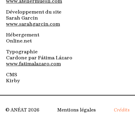
www.ateliermuesli.com
Espace membres
Développement du site
Sarah Garcin
www.sarahgarcin.com
Hébergement
Online.net
Typographie
Cardone par Fátima Lázaro
www.fatimalazaro.com
CMS
Kirby
© ANÉAT 2026
Mentions légales
Crédits