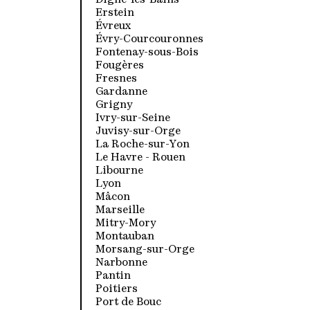
Digne-les-Bains
Erstein
Évreux
Évry-Courcouronnes
Fontenay-sous-Bois
Fougères
Fresnes
Gardanne
Grigny
Ivry-sur-Seine
Juvisy-sur-Orge
La Roche-sur-Yon
Le Havre - Rouen
Libourne
Lyon
Mâcon
Marseille
Mitry-Mory
Montauban
Morsang-sur-Orge
Narbonne
Pantin
Poitiers
Port de Bouc