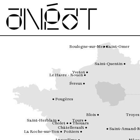
Boulogne-sur-Mer
Saint-Omer
Saint-Quentin
Yvetot
Le Havre - Rouen
Évreux
Fougères
Blois
Troyes
Saint-Herblain
Tours
Cholet
Thouars
Châtellerault
Saint-Amand-
La Roche-sur-Yon
Poitiers