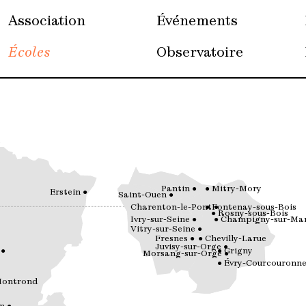
Association
Événements
Écoles
Observatoire
Pantin
Mitry-Mory
Erstein
Saint-Ouen
Charenton-le-Pont
Fontenay-sous-Bois
Rosny-sous-Bois
Ivry-sur-Seine
Champigny-sur-Ma
Vitry-sur-Seine
Fresnes
Chevilly-Larue
Juvisy-sur-Orge
Grigny
Morsang-sur-Orge
Évry-Courcouronne
Montrond