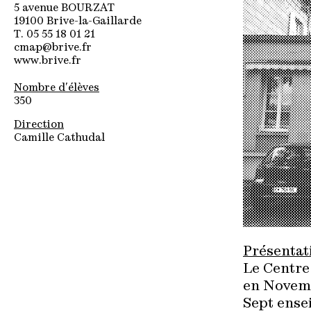
5 avenue BOURZAT
19100 Brive-la-Gaillarde
T. 05 55 18 01 21
cmap@brive.fr
www.brive.fr
Nombre d'élèves
350
Direction
Camille Cathudal
Présentati
Le Centre
en Novem
Sept ensei