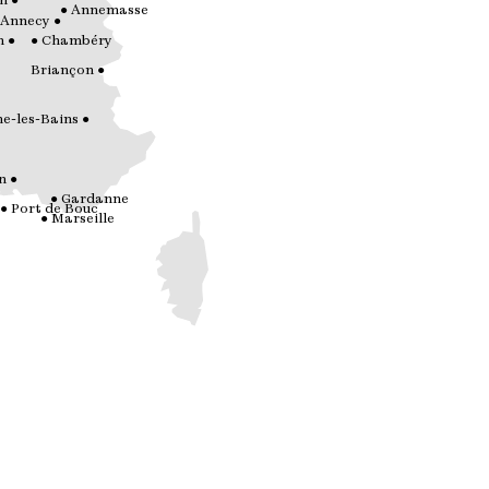
n
Annemasse
Annecy
n
Chambéry
Briançon
e-les-Bains
n
Gardanne
Port de Bouc
Marseille