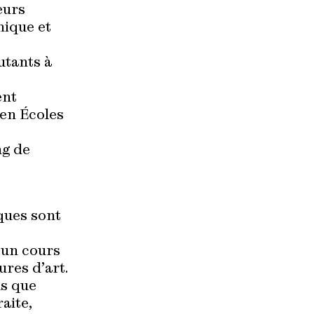
eurs
nique et
utants à
ent
en Écoles
ng de
iques sont
’un cours
res d’art.
ls que
aite,