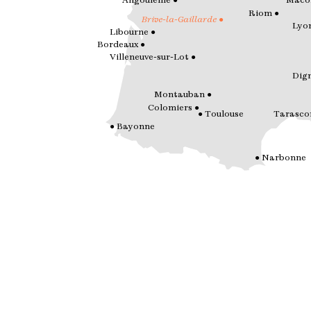
Angoulême
Mâco
Riom
Brive-la-Gaillarde
Lyo
Libourne
Bordeaux
Villeneuve-sur-Lot
Dign
Montauban
Colomiers
Toulouse
Tarasco
Bayonne
Narbonne