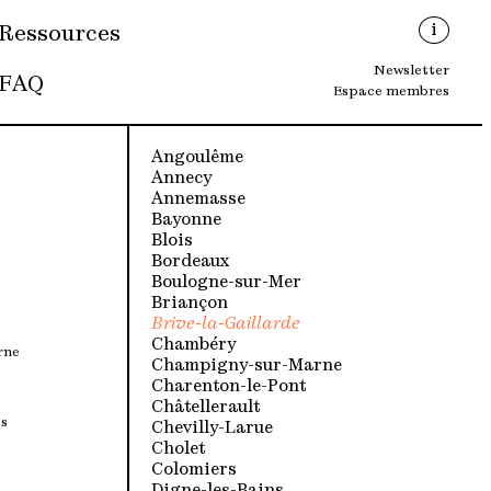
i
Ressources
Newsletter
FAQ
Espace membres
Angoulême
Annecy
Annemasse
Bayonne
Blois
Bordeaux
Boulogne-sur-Mer
Briançon
Brive-la-Gaillarde
Chambéry
rne
Champigny-sur-Marne
Charenton-le-Pont
Châtellerault
s
Chevilly-Larue
Cholet
Colomiers