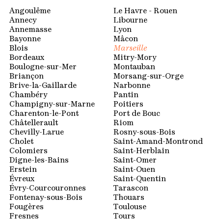
Espace membres
Angoulême
Le Havre - Rouen
Annecy
Libourne
Annemasse
Lyon
Bayonne
Mâcon
Blois
Marseille
Bordeaux
Mitry-Mory
Boulogne-sur-Mer
Montauban
Briançon
Morsang-sur-Orge
Brive-la-Gaillarde
Narbonne
Chambéry
Pantin
Champigny-sur-Marne
Poitiers
Charenton-le-Pont
Port de Bouc
Châtellerault
Riom
Chevilly-Larue
Rosny-sous-Bois
Cholet
Saint-Amand-Montrond
Colomiers
Saint-Herblain
Digne-les-Bains
Saint-Omer
Erstein
Saint-Ouen
Évreux
Saint-Quentin
Évry-Courcouronnes
Tarascon
Fontenay-sous-Bois
Thouars
Fougères
Toulouse
Fresnes
Tours