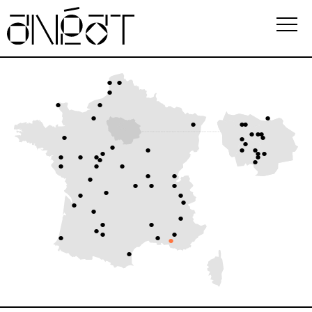
Association
Écoles
Événements
Observatoire
Ressources
FAQ
i
Newsletter