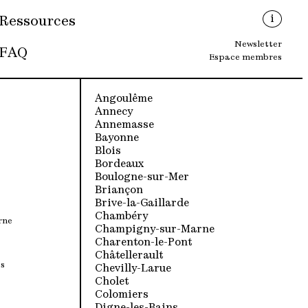
i
Ressources
Newsletter
FAQ
Espace membres
Angoulême
Annecy
Annemasse
Bayonne
Blois
Bordeaux
Boulogne-sur-Mer
Briançon
Brive-la-Gaillarde
Chambéry
rne
Champigny-sur-Marne
Charenton-le-Pont
Châtellerault
s
Chevilly-Larue
Cholet
Colomiers