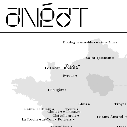
Boulogne-sur-Mer
Saint-Omer
Saint-Quentin
Yvetot
Le Havre - Rouen
Évreux
Fougères
Blois
Troyes
Saint-Herblain
Tours
Cholet
Thouars
Châtellerault
Saint-Amand-
La Roche-sur-Yon
Poitiers