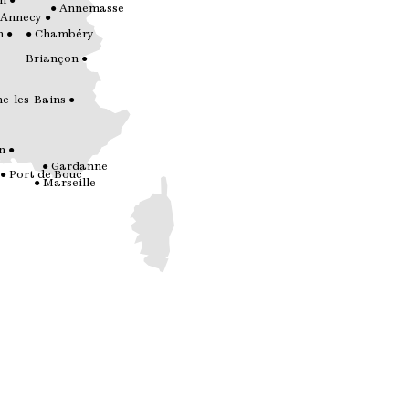
n
Annemasse
Annecy
n
Chambéry
Briançon
e-les-Bains
n
Gardanne
Port de Bouc
Marseille