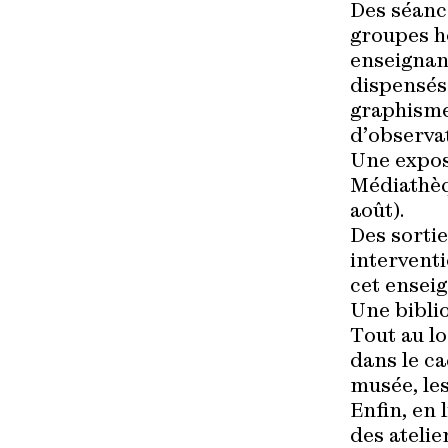
Des séanc
groupes h
enseignant
dispensés 
graphisme,
d’observat
Une exposi
Médiathèqu
août).
Des sortie
interventi
cet ensei
Une biblio
Tout au lo
dans le ca
musée, les
Enfin, en 
des atelie