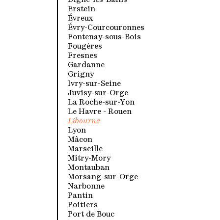
Digne-les-Bains
Erstein
Évreux
Évry-Courcouronnes
Fontenay-sous-Bois
Fougères
Fresnes
Gardanne
Grigny
Ivry-sur-Seine
Juvisy-sur-Orge
La Roche-sur-Yon
Le Havre - Rouen
Libourne
Lyon
Mâcon
Marseille
Mitry-Mory
Montauban
Morsang-sur-Orge
Narbonne
Pantin
Poitiers
Port de Bouc