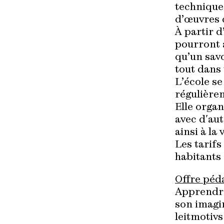
techniques
d’œuvres 
À partir 
pourront a
qu’un savo
tout dans
L’école se
régulièrem
Elle organ
avec d'aut
ainsi à la
Les tarifs
habitants
Offre péd
Apprendre
son imagi
leitmotivs