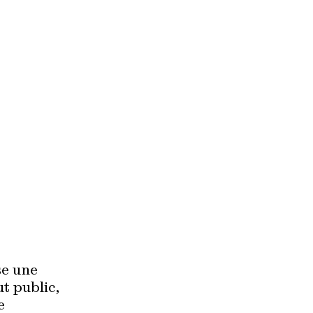
se une
ut public,
e