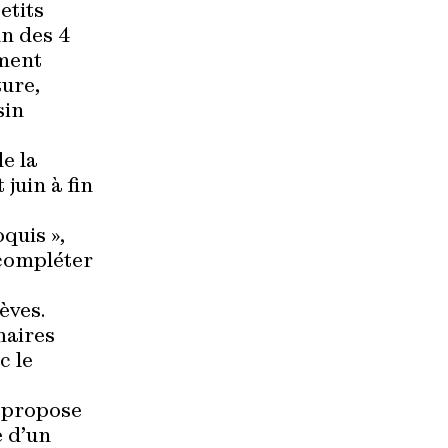
etits
n des 4
ement
ture,
sin
e la
juin à fin
oquis »,
 compléter
èves.
maires
c le
le propose
e d’un