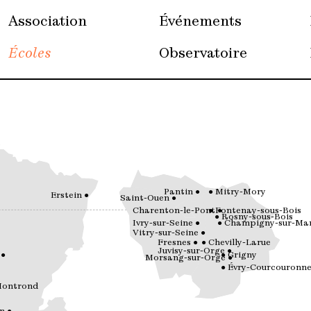
Association
Événements
Écoles
Observatoire
Pantin
Mitry-Mory
Erstein
Saint-Ouen
Charenton-le-Pont
Fontenay-sous-Bois
Rosny-sous-Bois
Ivry-sur-Seine
Champigny-sur-Ma
Vitry-sur-Seine
Fresnes
Chevilly-Larue
Juvisy-sur-Orge
Grigny
Morsang-sur-Orge
Évry-Courcouronne
Montrond