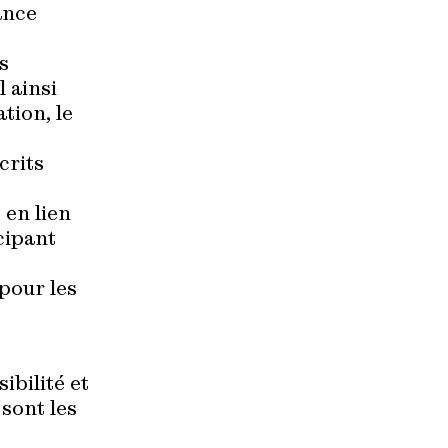
ance
s
 ainsi
tion, le
crits
 en lien
icipant
 pour les
bilité et
sont les