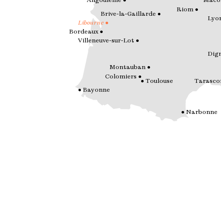
Angoulême
Mâco
Riom
Brive-la-Gaillarde
Lyo
Libourne
Bordeaux
Villeneuve-sur-Lot
Dign
Montauban
Colomiers
Toulouse
Tarasco
Bayonne
Narbonne