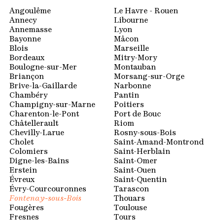
Espace membres
Angoulême
Le Havre - Rouen
Annecy
Libourne
Annemasse
Lyon
Bayonne
Mâcon
Blois
Marseille
Bordeaux
Mitry-Mory
Boulogne-sur-Mer
Montauban
Briançon
Morsang-sur-Orge
Brive-la-Gaillarde
Narbonne
Chambéry
Pantin
Champigny-sur-Marne
Poitiers
Charenton-le-Pont
Port de Bouc
Châtellerault
Riom
Chevilly-Larue
Rosny-sous-Bois
Cholet
Saint-Amand-Montrond
Colomiers
Saint-Herblain
Digne-les-Bains
Saint-Omer
Erstein
Saint-Ouen
Évreux
Saint-Quentin
Évry-Courcouronnes
Tarascon
Fontenay-sous-Bois
Thouars
Fougères
Toulouse
Fresnes
Tours