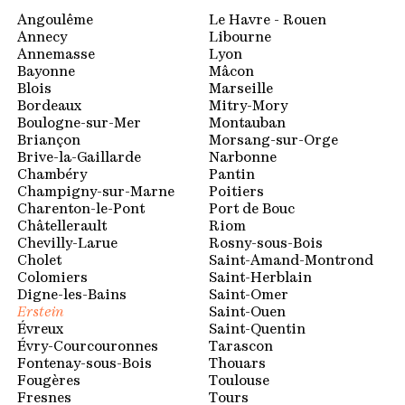
Espace membres
Angoulême
Le Havre - Rouen
Annecy
Libourne
Annemasse
Lyon
Bayonne
Mâcon
Blois
Marseille
Bordeaux
Mitry-Mory
Boulogne-sur-Mer
Montauban
Briançon
Morsang-sur-Orge
Brive-la-Gaillarde
Narbonne
Chambéry
Pantin
Champigny-sur-Marne
Poitiers
Charenton-le-Pont
Port de Bouc
Châtellerault
Riom
Chevilly-Larue
Rosny-sous-Bois
Cholet
Saint-Amand-Montrond
Colomiers
Saint-Herblain
Digne-les-Bains
Saint-Omer
Erstein
Saint-Ouen
Évreux
Saint-Quentin
Évry-Courcouronnes
Tarascon
Fontenay-sous-Bois
Thouars
Fougères
Toulouse
Fresnes
Tours