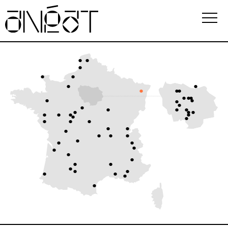
Association
Écoles
Événements
Observatoire
Ressources
FAQ
i
Newsletter