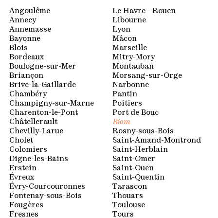
Espace membres
Angoulême
Le Havre - Rouen
Annecy
Libourne
Annemasse
Lyon
Bayonne
Mâcon
Blois
Marseille
Bordeaux
Mitry-Mory
Boulogne-sur-Mer
Montauban
Briançon
Morsang-sur-Orge
Brive-la-Gaillarde
Narbonne
Chambéry
Pantin
Champigny-sur-Marne
Poitiers
Charenton-le-Pont
Port de Bouc
Châtellerault
Riom
Chevilly-Larue
Rosny-sous-Bois
Cholet
Saint-Amand-Montrond
Colomiers
Saint-Herblain
Digne-les-Bains
Saint-Omer
Erstein
Saint-Ouen
Évreux
Saint-Quentin
Évry-Courcouronnes
Tarascon
Fontenay-sous-Bois
Thouars
Fougères
Toulouse
Fresnes
Tours