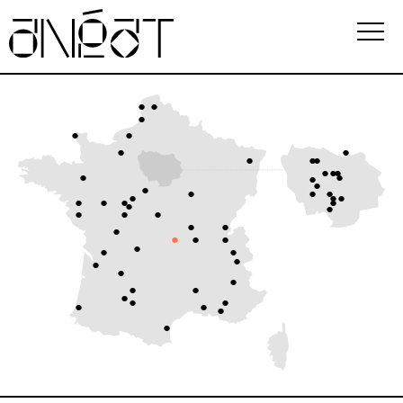
Association
Écoles
Événements
Observatoire
Ressources
FAQ
i
Newsletter