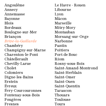
Espace membres
Angoulême
Le Havre - Rouen
Annecy
Libourne
Annemasse
Lyon
Bayonne
Mâcon
Blois
Marseille
Bordeaux
Mitry-Mory
Boulogne-sur-Mer
Montauban
Briançon
Morsang-sur-Orge
Brive-la-Gaillarde
Narbonne
Chambéry
Pantin
Champigny-sur-Marne
Poitiers
Charenton-le-Pont
Port de Bouc
Châtellerault
Riom
Chevilly-Larue
Rosny-sous-Bois
Cholet
Saint-Amand-Montrond
Colomiers
Saint-Herblain
Digne-les-Bains
Saint-Omer
Erstein
Saint-Ouen
Évreux
Saint-Quentin
Évry-Courcouronnes
Tarascon
Fontenay-sous-Bois
Thouars
Fougères
Toulouse
Fresnes
Tours