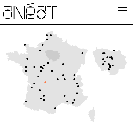
Association
Écoles
Événements
Observatoire
Ressources
FAQ
i
Newsletter