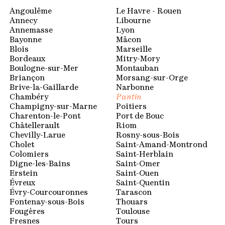
Espace membres
Angoulême
Le Havre - Rouen
Annecy
Libourne
Annemasse
Lyon
Bayonne
Mâcon
Blois
Marseille
Bordeaux
Mitry-Mory
Boulogne-sur-Mer
Montauban
Briançon
Morsang-sur-Orge
Brive-la-Gaillarde
Narbonne
Chambéry
Pantin
Champigny-sur-Marne
Poitiers
Charenton-le-Pont
Port de Bouc
Châtellerault
Riom
Chevilly-Larue
Rosny-sous-Bois
Cholet
Saint-Amand-Montrond
Colomiers
Saint-Herblain
Digne-les-Bains
Saint-Omer
Erstein
Saint-Ouen
Évreux
Saint-Quentin
Évry-Courcouronnes
Tarascon
Fontenay-sous-Bois
Thouars
Fougères
Toulouse
Fresnes
Tours