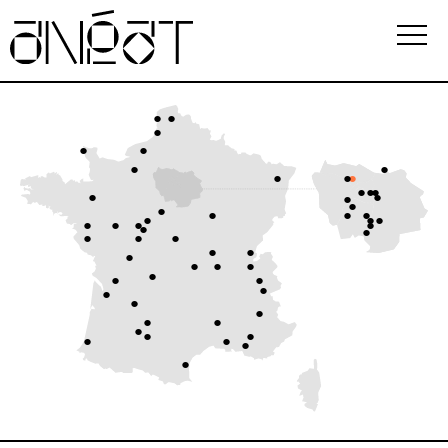
Association
Écoles
Événements
Observatoire
Ressources
FAQ
i
Newsletter