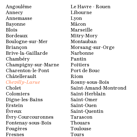
Espace membres
Angoulême
Le Havre - Rouen
Annecy
Libourne
Annemasse
Lyon
Bayonne
Mâcon
Blois
Marseille
Bordeaux
Mitry-Mory
Boulogne-sur-Mer
Montauban
Briançon
Morsang-sur-Orge
Brive-la-Gaillarde
Narbonne
Chambéry
Pantin
Champigny-sur-Marne
Poitiers
Charenton-le-Pont
Port de Bouc
Châtellerault
Riom
Chevilly-Larue
Rosny-sous-Bois
Cholet
Saint-Amand-Montrond
Colomiers
Saint-Herblain
Digne-les-Bains
Saint-Omer
Erstein
Saint-Ouen
Évreux
Saint-Quentin
Évry-Courcouronnes
Tarascon
Fontenay-sous-Bois
Thouars
Fougères
Toulouse
Fresnes
Tours