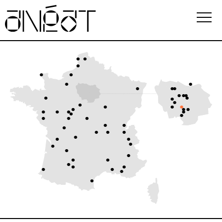
Association
Écoles
Événements
Observatoire
Ressources
FAQ
i
Newsletter