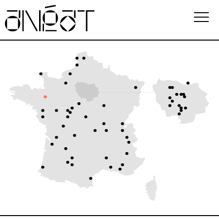
Association
Écoles
Événements
Observatoire
Ressources
FAQ
i
Newsletter