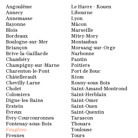
Espace membres
Angoulême
Le Havre - Rouen
Annecy
Libourne
Annemasse
Lyon
Bayonne
Mâcon
Blois
Marseille
Bordeaux
Mitry-Mory
Boulogne-sur-Mer
Montauban
Briançon
Morsang-sur-Orge
Brive-la-Gaillarde
Narbonne
Chambéry
Pantin
Champigny-sur-Marne
Poitiers
Charenton-le-Pont
Port de Bouc
Châtellerault
Riom
Chevilly-Larue
Rosny-sous-Bois
Cholet
Saint-Amand-Montrond
Colomiers
Saint-Herblain
Digne-les-Bains
Saint-Omer
Erstein
Saint-Ouen
Évreux
Saint-Quentin
Évry-Courcouronnes
Tarascon
Fontenay-sous-Bois
Thouars
Fougères
Toulouse
Fresnes
Tours