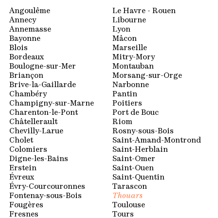
Espace membres
Angoulême
Le Havre - Rouen
Annecy
Libourne
Annemasse
Lyon
Bayonne
Mâcon
Blois
Marseille
Bordeaux
Mitry-Mory
Boulogne-sur-Mer
Montauban
Briançon
Morsang-sur-Orge
Brive-la-Gaillarde
Narbonne
Chambéry
Pantin
Champigny-sur-Marne
Poitiers
Charenton-le-Pont
Port de Bouc
Châtellerault
Riom
Chevilly-Larue
Rosny-sous-Bois
Cholet
Saint-Amand-Montrond
Colomiers
Saint-Herblain
Digne-les-Bains
Saint-Omer
Erstein
Saint-Ouen
Évreux
Saint-Quentin
Évry-Courcouronnes
Tarascon
Fontenay-sous-Bois
Thouars
Fougères
Toulouse
Fresnes
Tours