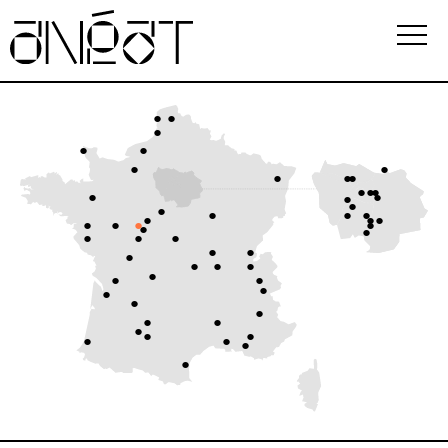
Association
Écoles
Événements
Observatoire
Ressources
FAQ
i
Newsletter